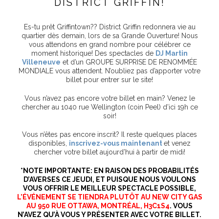
DISTRICT GRIFFIN!
Es-tu prêt Griffintown?? District Griffin redonnera vie au
quartier dès demain, lors de sa Grande Ouverture! Nous
vous attendons en grand nombre pour célébrer ce
moment historique! Des spectacles de
DJ Martin
Villeneuve
et d’un GROUPE SURPRISE DE RENOMMÉE
MONDIALE vous attendent. N’oubliez pas d’apporter votre
billet pour entrer sur le site!
Vous n’avez pas encore votre billet en main? Venez le
chercher au 1040 rue Wellington (coin Peel) d’ici 19h ce
soir!
Vous n’êtes pas encore inscrit? Il reste quelques places
disponibles,
inscrivez-vous maintenant
et venez
chercher votre billet aujourd’hui à partir de midi!
*NOTE IMPORTANTE: EN RAISON DES PROBABILITÉS
D’AVERSES CE JEUDI, ET PUISQUE NOUS VOULONS
VOUS OFFRIR LE MEILLEUR SPECTACLE POSSIBLE,
L’ÉVÉNEMENT SE TIENDRA PLUTÔT AU NEW CITY GAS
AU 950 RUE OTTAWA, MONTRÉAL, H3C1S4
. VOUS
N’AVEZ QU’À VOUS Y PRÉSENTER AVEC VOTRE BILLET.