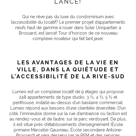
LANCÉ!
Qui ne rêve pas du luxe du condominium avec
l’accessibilité du locatif? Le premier projet d’appartements
neufs haut de gamme à louer dans Solar Uniquartier, à
Brossard, est lancé! Tour d’horizon de ce nouveau
complexe novateur qui fait tant jaser.
LES AVANTAGES DE LA VIE EN
VILLE, DANS LA QUIÉTUDE ET
L’ACCESSIBILITÉ DE LA RIVE-SUD
Lumeo est un complexe locatif de 9 étages qui propose
248 appartements de type studio, 3 ½, 4 ½, 5 ½ et
penthouse, installé au-dessus d’un basilaire commercial.
Lumeo répond aux besoins d’une clientèle diversifiée. D’un
côté, l’immeuble donne sur la rue d’ambiance où l’action est
au rendez-vous et de l’autre, sur le parc verdoyant. De plus,
il est situé près d’établissements d’enseignement (École
primaire Marcelle-Gauvreau, École secondaire Antoine-
Brossard) et sera desservi par le REM et des services