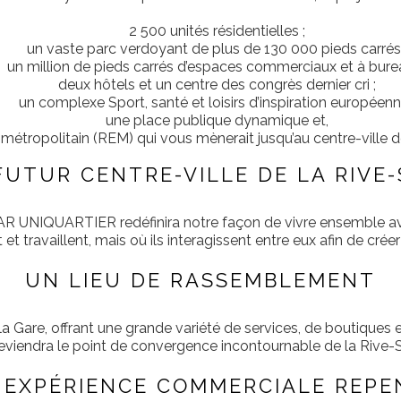
2 500 unités résidentielles ;
un vaste parc verdoyant de plus de 130 000 pieds carrés 
un million de pieds carrés d’espaces commerciaux et à burea
deux hôtels et un centre des congrès dernier cri ;
un complexe Sport, santé et loisirs d’inspiration européenn
une place publique dynamique et,
métropolitain (REM) qui vous mènerait jusqu’au centre-ville 
FUTUR CENTRE-VILLE DE LA RIVE
OLAR UNIQUARTIER redéfinira notre façon de vivre ensemble av
et travaillent, mais où ils interagissent entre eux afin de cr
UN LIEU DE RASSEMBLEMENT
la Gare, offrant une grande variété de services, de boutiques 
 deviendra le point de convergence incontournable de la Rive-
 EXPÉRIENCE COMMERCIALE REPE