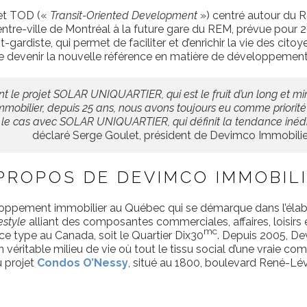
et TOD («
Transit-Oriented Development
») centré autour du R
ntre-ville de Montréal à la future gare du REM, prévue pour 20
gardiste, qui permet de faciliter et d’enrichir la vie des cit
n de devenir la nouvelle référence en matière de développeme
t le projet SOLAR UNIQUARTIER, qui est le fruit d’un long et min
obilier, depuis 25 ans, nous avons toujours eu comme priorité 
s le cas avec SOLAR UNIQUARTIER, qui définit la tendance inédi
déclaré Serge Goulet, président de Devimco Immobilie
PROPOS DE DEVIMCO IMMOBIL
loppement immobilier au Québec qui se démarque dans l’élabo
festyle
alliant des composantes commerciales, affaires, loisirs e
mc
e type au Canada, soit le Quartier Dix30
. Depuis 2005, De
un véritable milieu de vie où tout le tissu social d’une vraie
 projet
Condos O’Nessy
, situé au 1800, boulevard René-Lé