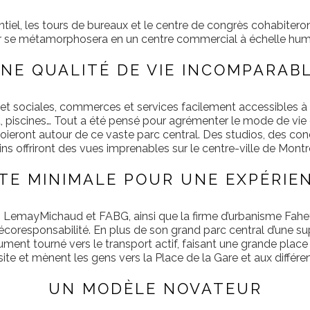
ésidentiel, les tours de bureaux et le centre de congrès cohabi
r se métamorphosera en un centre commercial à échelle humain
NE QUALITÉ DE VIE INCOMPARAB
es et sociales, commerces et services facilement accessibles à
t, piscines… Tout a été pensé pour agrémenter le mode de vie et m
éploieront autour de ce vaste parc central. Des studios, des c
ains offriront des vues imprenables sur le centre-ville de Montré
TE MINIMALE POUR UNE EXPÉRIE
, LemayMichaud et FABG, ainsi que la firme d’urbanisme Fahey e
responsabilité. En plus de son grand parc central d’une super
lument tourné vers le transport actif, faisant une grande place 
 site et mènent les gens vers la Place de la Gare et aux dif
UN MODÈLE NOVATEUR