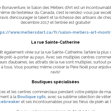
ce Bonaventure, le Salon des Métiers d’Art est un incontourna
ême de l’extérieur du Canada, c’est le rendez-vous par excelle
avis d’encourager le talent et la richesse des artisans de che
décembre 2017 et l’entrée est gratuite!
tps://www.metiersdart.ca/fr/salon-metiers-art-montr
La rue Sainte-Catherine
 également virée sur la rue Sainte-Catherine, l’artère la plus c
 prêt-à-porter au pays. Avec ses multiples centres commerci
eurs d’aubaines, les attraits de la rue sont multiples, surtou
le à tous. Vous pourriez même croiser le Père Noël pour enjo
ravis!
Boutiques spécialisées
rfaces et les centres commerciaux pendant votre périple de m
mment à la
Boutique 1961
, avec sa sublime sélection de vête
cebreaker
et ses incontournables pour les férus de plein air. 