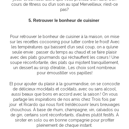
cours de fitness ou d’un soin au spa! Merveilleux, n’est-ce
pas?
5. Retrouver le bonheur de cuisiner
Pour retrouver le bonheur de cuisiner à la maison, on mise
sur les recettes cocooning pour lutter contre le froid! Avec
les températures qui baissent d’un seul coup, on a qu’une
seule envie : passer du temps au chaud et se faire plaisir
avec des plats gourmands qui réchauffent les cœurs ! Une
soupe réconfortante, des plats qui mijotent tranquillement,
un dessert au sirop d’érable… Les choix sont nombreux
pour émoustiller vos papilles!
Et pour ajouter du plaisir à la gourmandise, on se concocte
de délicieux mocktails et cocktails, avec ou sans alcool,
aussi beaux que bons en accord avec la saison ! On vous
partage les inspirations de nos amis chez Trois fois par
jour et Ricardo qui nous font (re)découvrir leurs breuvages
chouchous. À base de rhum, champagne, vin, calvados ou
de gin, certains sont réconfortants, d’autres plutôt festifs. À
siroter en solo ou en bonne compagnie pour profiter
pleinement de chaque instant.