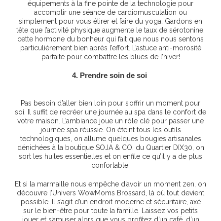
équipements à la fine pointe de la technologie pour
accomplir une séance de cardiomusculation ou
simplement pour vous étirer et faire du yoga. Gardons en
tête que l’activité physique augmente le taux de sérotonine,
cette hormone du bonheur qui fait que nous nous sentons
particulièrement bien après l’effort. L’astuce anti-morosité
parfaite pour combattre les blues de l’hiver!
4. Prendre soin de soi
Pas besoin d’aller bien loin pour s’offrir un moment pour
soi. Il suffit de recréer une journée au spa dans le confort de
votre maison. L’ambiance joue un rôle clé pour passer une
journée spa réussie. On éteint tous les outils
technologiques, on allume quelques bougies artisanales
dénichées à la boutique SOJA & CO. du Quartier DIX30, on
sort les huiles essentielles et on enfile ce qu’il y a de plus
confortable.
Et si la marmaille nous empêche d’avoir un moment zen, on
découvre l’Univers WowMoms Brossard, là où tout devient
possible. Il s’agit d’un endroit moderne et sécuritaire, axé
sur le bien-être pour toute la famille. Laissez vos petits
jouer et s’amuser alors que vous profitez d’un café, d’un