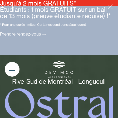
Jusqu'à 2 mois GRATUITS*
Étudiants : 1 mois GRATUIT sur un bail
de 13 mois (preuve étudiante requise) !*
* Pour une durée limitée. Certaines conditions s’appliquent.
Prendre rendez-vous
Rive-Sud de Montréal - Longueuil